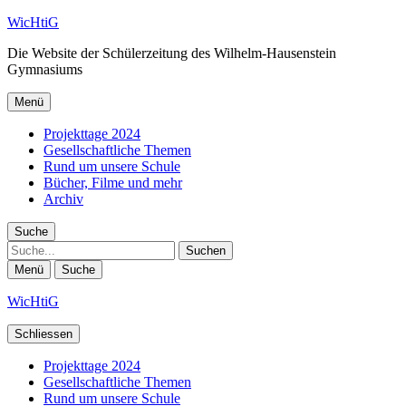
WicHtiG
Die Website der Schülerzeitung des Wilhelm-Hausenstein
Gymnasiums
Menü
Projekttage 2024
Gesellschaftliche Themen
Rund um unsere Schule
Bücher, Filme und mehr
Archiv
Suche
Suche
Menü
Suche
WicHtiG
Schliessen
Projekttage 2024
Gesellschaftliche Themen
Rund um unsere Schule